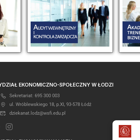
DZIAŁ EKONOMICZNO-SPOŁECZNY W ŁODZI
Sekretariat: 695 300 003
ul. Wróblewskiego 18, p.XI, 93-578 Łódź
dziekanat.lodz@wsfi.edu.pl