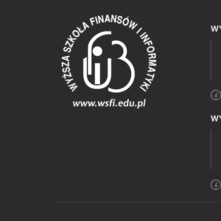
WY
WY