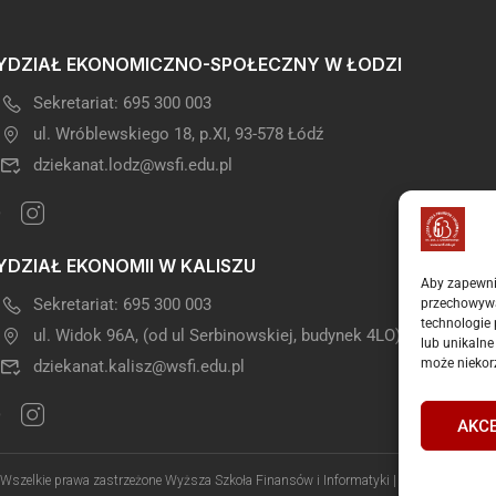
DZIAŁ EKONOMICZNO-SPOŁECZNY W ŁODZI
Sekretariat: 695 300 003
ul. Wróblewskiego 18, p.XI, 93-578 Łódź
dziekanat.lodz@wsfi.edu.pl
DZIAŁ EKONOMII W KALISZU
Aby zapewnić
Sekretariat: 695 300 003
przechowywa
technologie
ul. Widok 96A, (od ul Serbinowskiej, budynek 4LO) 62-800 Kalis
lub unikalne
może niekorz
dziekanat.kalisz@wsfi.edu.pl
AKC
Wszelkie prawa zastrzeżone Wyższa Szkoła Finansów i Informatyki | Wykonał Grafpr