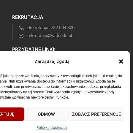
REKRUTACJA
Rekrutacja: 782 004 300
rekrutacja@wsfi.edu.pl
PRZYDATNE LINKI:
Biuletyn Informacji Publicznej
Zarządzaj zgodą
Oferta Łódź
Oferta Kalisz
 jak najlepsze wrażenia, korzystamy z technologii, takich jak pliki cookie, do
nia i/lub uzyskiwania dostępu do informacji o urządzeniu. Zgoda na te
Oferta On-Line
 pozwoli nam przetwarzać dane, takie jak zachowanie podczas przeglądania
z
 identyfikatory na tej stronie. Brak wyrażenia zgody lub wycofanie zgody
E-dziekanat:
ystnie wpłynąć na niektóre cechy i funkcje.
Polityka prywatności
EPTUJĘ
ODMÓW
ZOBACZ PREFERENCJE
Polityka ciasteczek
o