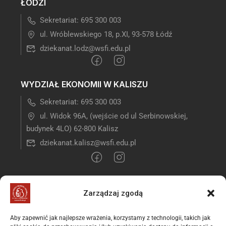
ŁODZI
Sekretariat: 695 300 003
ul. Wróblewskiego 18, p.XI, 93-578 Łódź
dziekanat.lodz@wsfi.edu.pl
WYDZIAŁ EKONOMII W KALISZU
Sekretariat: 695 300 003
ul. Widok 96A, (wejście od ul Serbinowskiej,
budynek 4LO) 62-800 Kalisz
dziekanat.kalisz@wsfi.edu.pl
REKRUTACJA
Zarządzaj zgodą
Rekrutacja: 782 004 300
Aby zapewnić jak najlepsze wrażenia, korzystamy z technologii, takich jak
rekrutacja@wsfi.edu.pl