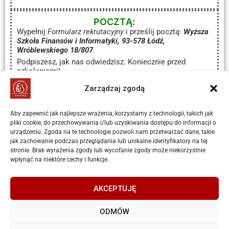
POCZTĄ:
Wypełnij
Formularz rekrutacyjny
i prześlij pocztą:
Wyższa
Szkoła Finansów i Informatyki, 93-578 Łódź,
Wróblewskiego 18/807
.
Podpiszesz, jak nas odwiedzisz. Koniecznie przed
szkoleniami!
Zarządzaj zgodą
POBIERZ FORMULARZ
Aby zapewnić jak najlepsze wrażenia, korzystamy z technologii, takich jak
REKRUTACYJNY
pliki cookie, do przechowywania i/lub uzyskiwania dostępu do informacji o
urządzeniu. Zgoda na te technologie pozwoli nam przetwarzać dane, takie
jak zachowanie podczas przeglądania lub unikalne identyfikatory na tej
Chcesz wiedzieć więcej?
stronie. Brak wyrażenia zgody lub wycofanie zgody może niekorzystnie
wpłynąć na niektóre cechy i funkcje.
Poznać terminy?
ZADZWOŃ:
533 180 588
AKCEPTUJĘ
ODMÓW
Warsztaty realizowane w ramach projektu „RÓWNI choć RÓŻNI – program działań
antydyskryminacyjnych dla WŁ” realizowany przez Wyższą Szkołę Finansów i Informatyki im. prof.
J. Chechlińskiego. Projekt jest współfinansowany ze środków Europejskiego Funduszu